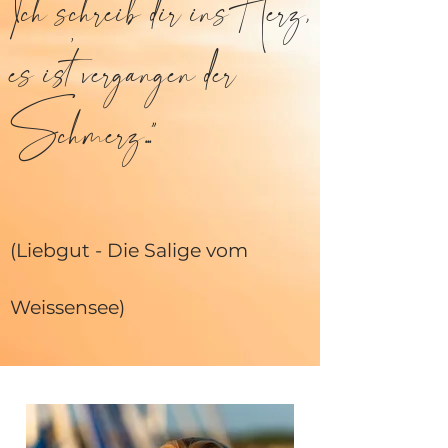
Ich schreib dir ins Herz,
es ist´ vergangen der
Schmerz..."
(Liebgut - Die Salige vom
Weissensee)