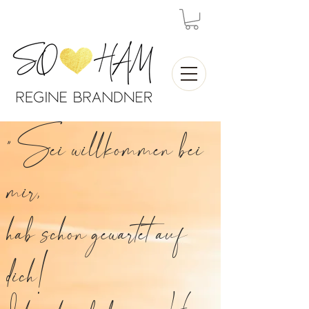
" Sei willkommen bei
mir,
hab schon gewartet auf
dich!