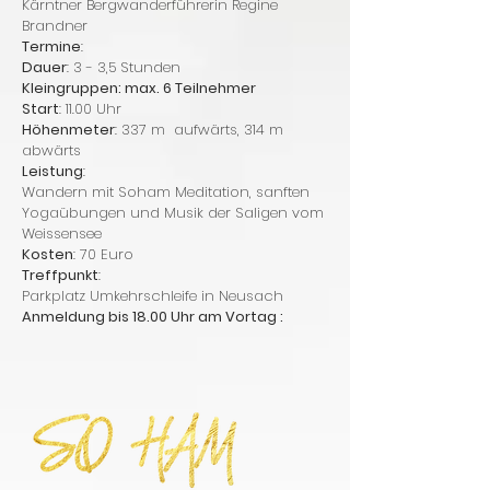
Kärntner Bergwanderführerin Regine
Brandner
Termine
:
Dauer
: 3 - 3,5 Stunden
Kleingruppen: max. 6 Teilnehmer
Start
: 11.00 Uhr
Höhenmeter
: 337 m aufwärts, 314 m
abwärts
Leistung
:
Wandern mit Soham Meditation, sanften
Yogaübungen und Musik der Saligen vom
Weissensee
Kosten
: 70 Euro
Treffpunkt
:
Parkplatz Umkehrschleife in Neusach
Anmeldung bis 18.00 Uhr am Vortag :